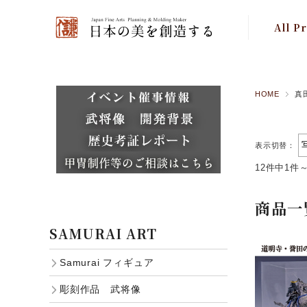
All P
特集 Fe
Samur
HOME
真
Japanese
表示切替：
12件中1件
商品一
SAMURAI ART
Samurai フィギュア
彫刻作品 武将像