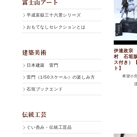
富士山アート
平成富嶽三十六景シリーズ
おもてなしセレクションとは
建築美術
伊達政宗
村 石垣
ス付き）
日本建築 雷門
ト】
希望小売
雷門（1/50スケール）の楽しみ方
石垣ブックエンド
伝統工芸
ぐい呑み・伝統工芸品