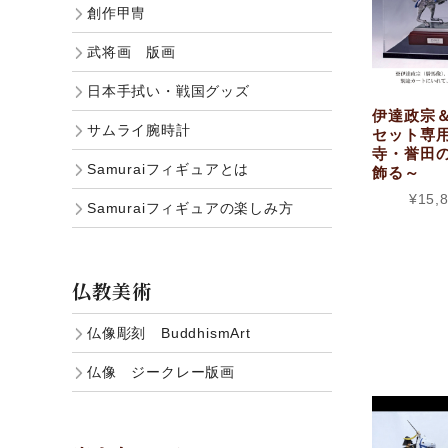
創作甲冑
武将画 版画
日本手拭い・戦国グッズ
伊達政宗
サムライ腕時計
セット専
寺・誉田
Samuraiフィギュアとは
飾る～
¥15,
Samuraiフィギュアの楽しみ方
仏教美術
仏像彫刻 BuddhismArt
仏像 ジークレー版画