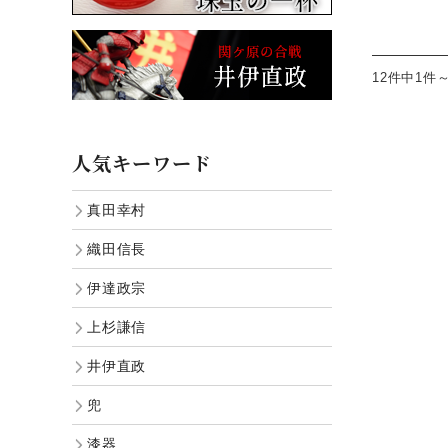
12件中1件
人気キーワード
真田幸村
織田信長
伊達政宗
上杉謙信
井伊直政
兜
漆器