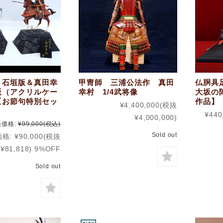
 石垣版＆真田幸
甲冑師 三浦公法作 真田
仏胴具
版（アクリルケー
幸村 1/4武将像
大坂の
【お節句特別セッ
作品】
¥4,400,000
(税抜
¥440
¥4,000,000)
価格:
¥99,000
(税込)
Sold out
価格:
¥90,000
(税抜
¥81,818)
9%OFF
Sold out