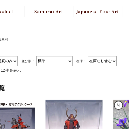
roduct
Samurai Art
Japanese Fine Art
atured
Samurai Figure
平成富嶽三十六景
Mt.Fuji Art
ai Art
武将像 Famous
田幸村
Samurai Feudal
BuddhismArt
 Fine Art
Lord Sculptures
Buddhism Painting
並び順：
在庫：
甲冑 Armor
～12件を表示
建築美術
武将画 Samurai Art
Architectural Art
painting
覧
屏風 Folding Screen
伝統工芸品
Traditional Craft
Watch