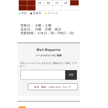
23
24
25
26
27
28
29
30
31
■
■
■
今日
定休日
イベント
営業日： 火曜～土曜
定休日： 日曜、月曜、祝日
営業時間：ＡＭ11：00～PM17：00
下記にメールアドレスを入力し登録ボタンを押して下
さい。
変更・解除・お知らせはこちら