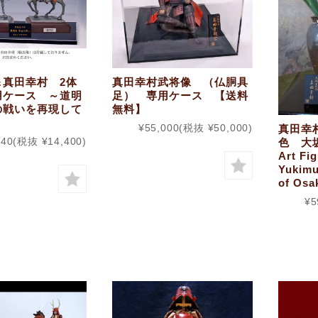
＆真田幸村 2体
真田幸村武将像 （仏胴具
用ケース ～道明
足） 専用ケース 【送料
の戦いを再現して
無料】
¥55,000
(税抜 ¥50,000)
真田幸
840
(税抜 ¥14,400)
色 大坂の
Art Fi
Yukimu
of Osa
¥5