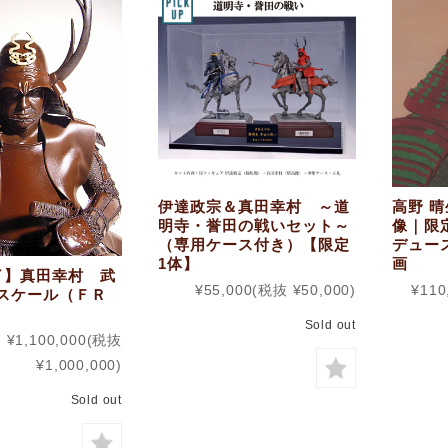
伊達政宗＆真田幸村 ～道
高野 
明寺・誉田の戦いセット～
像｜限
（専用ケース付き）【限定
デュー
1体】
画
了】真田幸村 武
¥55,000
(税抜 ¥50,000)
¥110
4スケール（ＦＲ
Sold out
¥1,100,000
(税抜
¥1,000,000)
Sold out