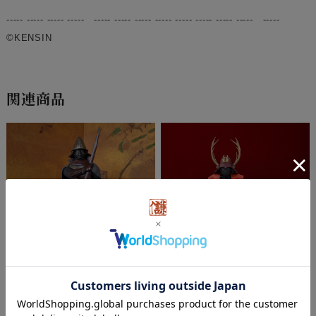
----- ----- ----- ----- ----- ----- ----- ----- ----- ----- ----- ----- -----
©KENSIN
関連商品
南蛮胴具足「織田信長」 －天下不
仏胴具足「真田幸村」 －大坂の陣
武－
－【真田庵 奉納作品】