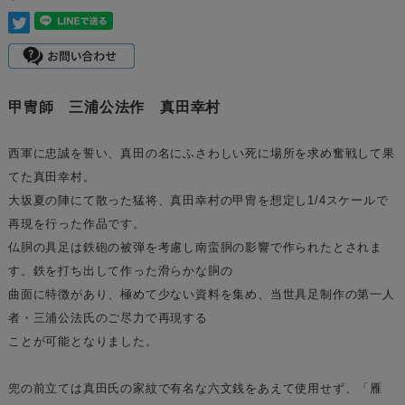
甲冑師 三浦公法作 真田幸村
西軍に忠誠を誓い、真田の名にふさわしい死に場所を求め奮戦して果
てた真田幸村。
大坂夏の陣にて散った猛将、真田幸村の甲冑を想定し1/4スケールで
再現を行った作品です。
仏胴の具足は鉄砲の被弾を考慮し南蛮胴の影響で作られたとされま
す。鉄を打ち出して作った滑らかな胴の
曲面に特徴があり、極めて少ない資料を集め、当世具足制作の第一人
者・三浦公法氏のご尽力で再現する
ことが可能となりました。
兜の前立ては真田氏の家紋で有名な六文銭をあえて使用せず、「雁