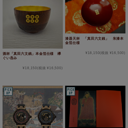
漆器天杯 「真田六文銭」 朱漆本
金箔仕様
¥18,150
(税抜 ¥16,500)
酒杯「真田六文銭」本金箔仕様 欅
ぐい呑み
¥18,150
(税抜 ¥16,500)