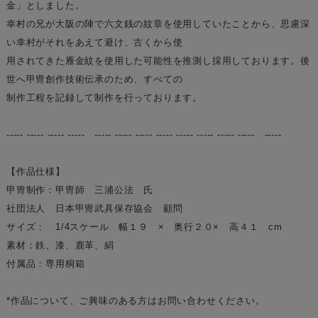
金」としました。
幸村の兄が大阪の陣で六文銭の紋章を使用していたことから、思慮深
い幸村がそれをあえて避け、古くから使
用されてきた雁金紋を使用した可能性を推測し採用しております。後
世へ甲冑創作技術伝承のため、すべての
制作工程を記録して制作を行っております。
----- ----- ----- ----- ----- ----- ----- ----- ----- ----- ----- ----- -----
【作品仕様】
甲冑制作：甲冑師 三浦公法 氏
社団法人 日本甲冑武具保存協会 顧問
サイズ： 1/4スケール 幅１９ × 奥行２０× 高４１ cm
素材：鉄、漆、鹿革、絹
付属品：専用桐箱
*作品について、ご興味のある方はお問い合わせください。