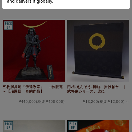
¥440,000
(税抜 ¥400,000)
¥440,000
(税抜 ¥400,000)
五枚胴具足「伊達政宗」 －独眼竜
円相‐えんそう-掛軸、掛け軸台 ｜
－【瑞鳳殿 奉納作品】
武将像シリーズ、兜に
¥440,000
(税抜 ¥400,000)
¥13,200
(税抜 ¥12,000)
～