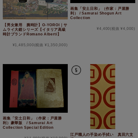
画集「安土日和」（作家：戸屋勝
利） / Samurai Shogun Art
Collection
【男女兼用 腕時計】O-YOROI｜サ
¥4,400
(税抜 ¥4,000)
ムライ大鎧シリーズ【イタリア高級
時計ブランドRomano Alberti】
¥1,485,000
(税抜 ¥1,350,000)
画集「安土日和」（作家：戸屋勝
利）豪華版 / Samurai Art
Collection Special Edition
江戸職人の手染め手拭い 真田六文