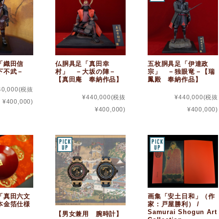
「織田信
仏胴具足「真田幸
五枚胴具足「伊達政
下不武－
村」 －大坂の陣－
宗」 －独眼竜－【瑞
【真田庵 奉納作品】
鳳殿 奉納作品】
40,000
(税抜
¥440,000
(税抜
¥440,000
(税抜
¥400,000)
¥400,000)
¥400,000)
「真田六文
画集「安土日和」（作
本金箔仕様
家：戸屋勝利） /
Samurai Shogun Art
【男女兼用 腕時計】