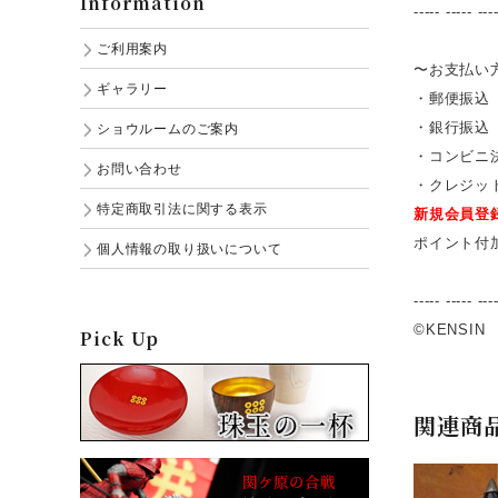
Information
----- ----- ---
ご利用案内
〜お支払い
ギャラリー
・郵便振込
・銀行振込
ショウルームのご案内
・コンビニ
お問い合わせ
・クレジッ
特定商取引法に関する表示
新規会員登
ポイント付
個人情報の取り扱いについて
----- ----- ---
©KENSIN
Pick Up
関連商