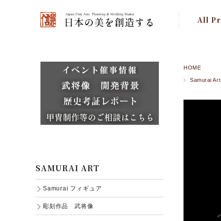
All P
特集 Fe
Samur
HOME
Samurai Art
Japanese
SAMURAI ART
Samurai フィギュア
彫刻作品 武将像