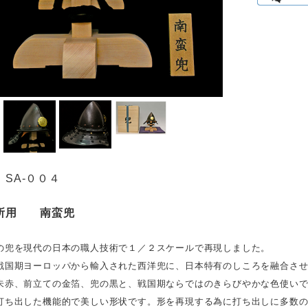
SA-００４
所用 南蛮兜
の兜を現代の日本の職人技術で１／２スケールで再現しました。
戦国期ヨーロッパから輸入された西洋兜に、日本特有のしころを融合さ
朱赤、前立ての金箔、兜の黒と、戦国期ならではのきらびやかな色使い
打ち出した機能的で美しい形状です。形を再現する為に打ち出しに多数