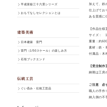
加えて、鉄
平成富嶽三十六景シリーズ
仕上げてお
おもてなしセレクションとは
ある質感に
【作品仕様
建築美術
サイズ： 1
重量：約60
日本建築 雷門
素材：鉄・
雷門（1/50スケール）の楽しみ方
付属品：木
石垣ブックエンド
【受注制作
納期は工房
伝統工芸
ご注意 必
ぐい呑み・伝統工芸品
職人の手作
納入側の不