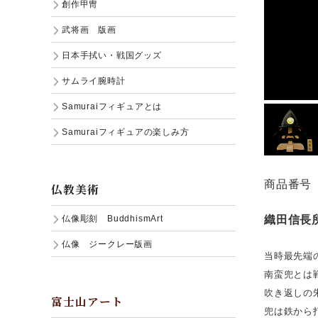
創作甲冑
武将画 版画
日本手拭い・戦国グッズ
サムライ腕時計
Samuraiフィギュアとは
Samuraiフィギュアの楽しみ方
商品番号 
仏教美術
織田信長
仏像彫刻 BuddhismArt
仏像 ジークレー版画
当時最先端
南蛮兜とは
吹き返しの
富士山アート
兜は鉄から