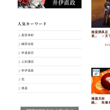
人気キーワード
南蛮胴具足
真田幸村
長」 －天
織田信長
¥4
伊達政宗
上杉謙信
井伊直政
兜
漆器
漆器天杯 
銭」 朱漆