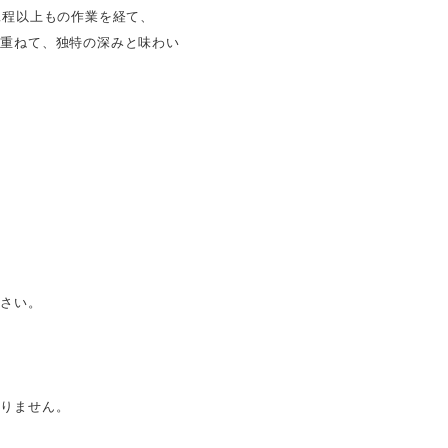
工程以上もの作業を経て、
も重ねて、独特の深みと味わい
ださい。
。
おりません。