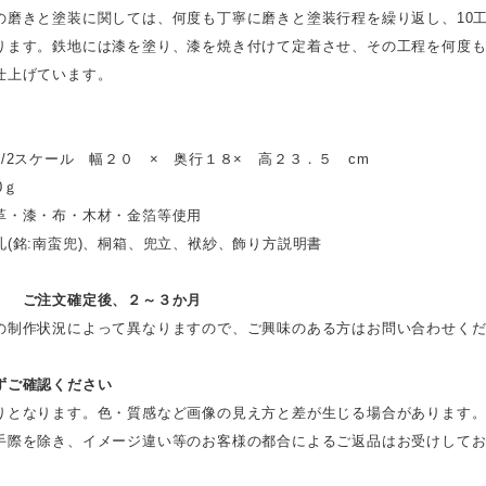
の磨きと塗装に関しては、何度も丁寧に磨きと塗装行程を繰り返し、10
ります。鉄地には漆を塗り、漆を焼き付けて定着させ、その工程を何度
仕上げています。
】
/2スケール 幅２０ × 奥行１８× 高２３．５ cm
0ｇ
革・漆・布・木材・金箔等使用
札(銘:南蛮兜)、桐箱、兜立、袱紗、飾り方説明書
】 ご注文確定後、２～３か月
の制作状況によって異なりますので、ご興味のある方はお問い合わせく
ずご確認ください
りとなります。色・質感など画像の見え方と差が生じる場合があります
手際を除き、イメージ違い等のお客様の都合によるご返品はお受けして