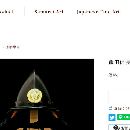
roduct
Samurai Art
Japanese Fine Art
atured
Samurai Figure
平成富嶽三十六景
Mt.Fuji Art
ai Art
武将像 Famous
Samurai Feudal
BuddhismArt
創作甲冑
 Fine Art
Lord Sculptures
Buddhism Painting
織田信長
甲冑 Armor
建築美術
価格:
武将画 Samurai Art
Architectural Art
painting
屏風 Folding Screen
伝統工芸品
Traditional Craft
返品につ
Watch