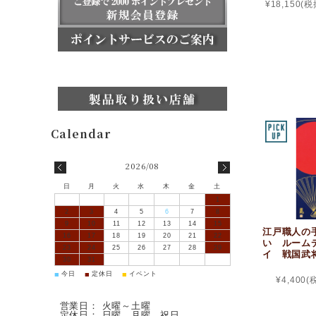
¥18,150
(税
2026/08
日
月
火
水
木
金
土
1
2
3
4
5
6
7
8
9
10
11
12
13
14
15
江戸職人の
16
17
18
19
20
21
22
い ルーム
23
24
25
26
27
28
29
イ 戦国武
30
31
■
■
■
今日
定休日
イベント
¥4,400
(
営業日： 火曜～土曜
定休日： 日曜、月曜、祝日