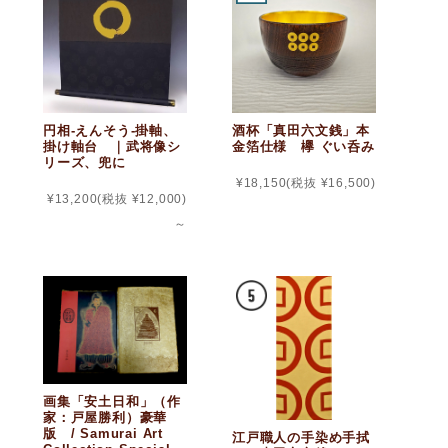
円相‐えんそう-掛軸、
酒杯「真田六文銭」本
掛け軸台 ｜武将像シ
金箔仕様 欅 ぐい呑み
リーズ、兜に
¥18,150
(税抜 ¥16,500)
¥13,200
(税抜 ¥12,000)
～
画集「安土日和」（作
家：戸屋勝利）豪華
版 / Samurai Art
江戸職人の手染め手拭