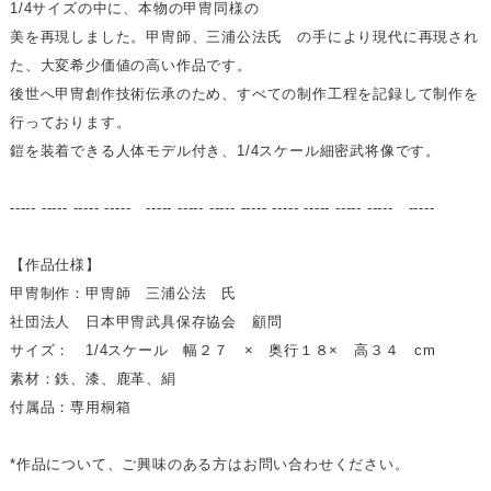
1/4サイズの中に、本物の甲冑同様の
美を再現しました。甲冑師、三浦公法氏 の手により現代に再現され
た、大変希少価値の高い作品です。
後世へ甲冑創作技術伝承のため、すべての制作工程を記録して制作を
行っております。
鎧を装着できる人体モデル付き、1/4スケール細密武将像です。
----- ----- ----- ----- ----- ----- ----- ----- ----- ----- ----- ----- -----
【作品仕様】
甲冑制作：甲冑師 三浦公法 氏
社団法人 日本甲冑武具保存協会 顧問
サイズ： 1/4スケール 幅２７ × 奥行１８× 高３４ cm
素材：鉄、漆、鹿革、絹
付属品：専用桐箱
*作品について、ご興味のある方はお問い合わせください。