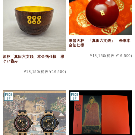
漆器天杯 「真田六文銭」 朱漆本
金箔仕様
¥18,150
(税抜 ¥16,500)
酒杯「真田六文銭」本金箔仕様 欅
ぐい呑み
¥18,150
(税抜 ¥16,500)