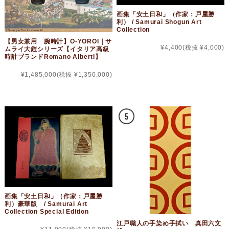
画集「安土日和」（作家：戸屋勝
利） / Samurai Shogun Art
Collection
【男女兼用 腕時計】O-YOROI｜サ
¥4,400
(税抜 ¥4,000)
ムライ大鎧シリーズ【イタリア高級
時計ブランドRomano Alberti】
¥1,485,000
(税抜 ¥1,350,000)
画集「安土日和」（作家：戸屋勝
利）豪華版 / Samurai Art
Collection Special Edition
江戸職人の手染め手拭い 真田六文