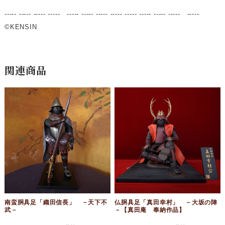
----- ----- ----- ----- ----- ----- ----- ----- ----- ----- ----- ----- -----
©KENSIN
関連商品
南蛮胴具足「織田信長」 －天下不
仏胴具足「真田幸村」 －大坂の陣
武－
－【真田庵 奉納作品】