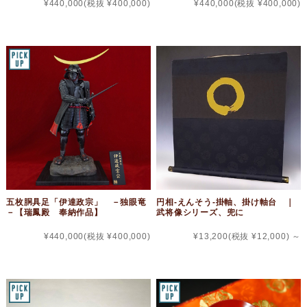
¥440,000
(税抜 ¥400,000)
¥440,000
(税抜 ¥400,000)
五枚胴具足「伊達政宗」 －独眼竜
円相‐えんそう-掛軸、掛け軸台 ｜
－【瑞鳳殿 奉納作品】
武将像シリーズ、兜に
¥440,000
(税抜 ¥400,000)
¥13,200
(税抜 ¥12,000)
～