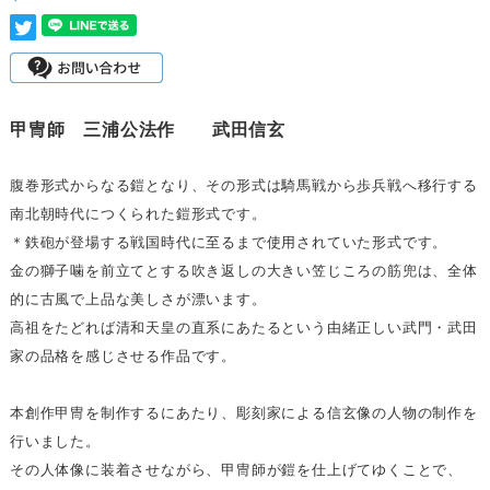
甲冑師 三浦公法作 武田信玄
腹巻形式からなる鎧となり、その形式は騎馬戦から歩兵戦へ移行する
南北朝時代につくられた鎧形式です。
＊鉄砲が登場する戦国時代に至るまで使用されていた形式です。
金の獅子噛を前立てとする吹き返しの大きい笠じころの筋兜は、全体
的に古風で上品な美しさが漂います。
高祖をたどれば清和天皇の直系にあたるという由緒正しい武門・武田
家の品格を感じさせる作品です。
本創作甲冑を制作するにあたり、彫刻家による信玄像の人物の制作を
行いました。
その人体像に装着させながら、甲冑師が鎧を仕上げてゆくことで、