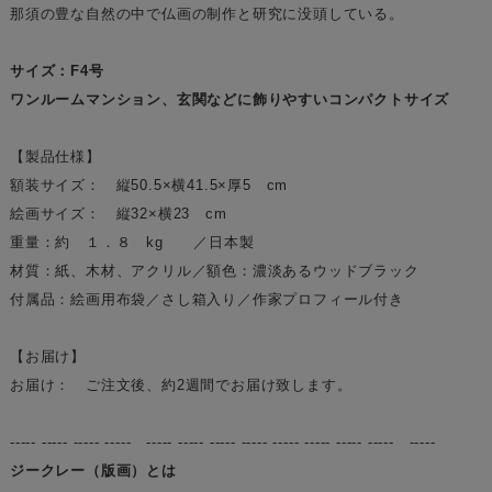
那須の豊な自然の中で仏画の制作と研究に没頭している。
サイズ：F4号
ワンルームマンション、玄関などに飾りやすいコンパクトサイズ
【製品仕様】
額装サイズ： 縦50.5×横41.5×厚5 cm
絵画サイズ： 縦32×横23 cm
重量：約 １．８ kg ／日本製
材質：紙、木材、アクリル／額色：濃淡あるウッドブラック
付属品：絵画用布袋／さし箱入り／作家プロフィール付き
【お届け】
お届け： ご注文後、約2週間でお届け致します。
----- ----- ----- ----- ----- ----- ----- ----- ----- ----- ----- ----- -----
ジークレー（版画）とは