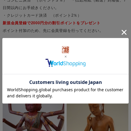
・コンビニ決済 （ポイント３％） ＊払込用紙（郵送）到着後、7
日間以内にお手続きください。
・クレジットカード決済 （ポイント2％）
新規会員登録で2000円分の割引ポイントをプレゼント
ポイント付加のため、先に会員登録を行ってください。
----- ----- ----- ----- ----- ----- ----- ----- ----- ----- ----- ----- -----
©KENSIN
関連商品