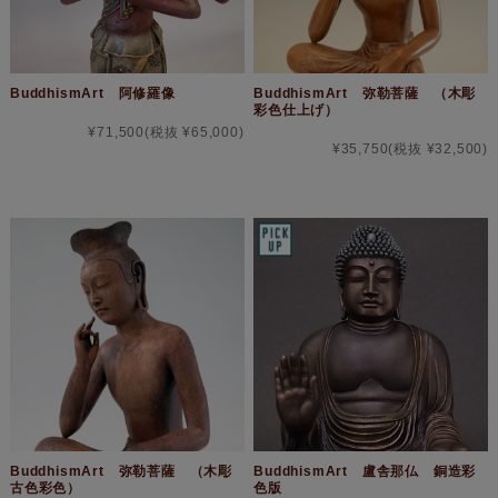
BuddhismArt 阿修羅像
BuddhismArt 弥勒菩薩 （木彫
彩色仕上げ）
¥71,500
(税抜 ¥65,000)
¥35,750
(税抜 ¥32,500)
BuddhismArt 弥勒菩薩 （木彫
BuddhismArt 盧舎那仏 銅造彩
古色彩色）
色版