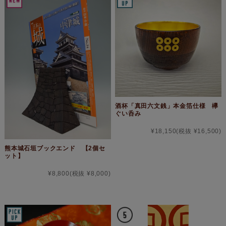
酒杯「真田六文銭」本金箔仕様 欅
ぐい呑み
¥18,150
(税抜 ¥16,500)
熊本城石垣ブックエンド 【2個セ
ット】
¥8,800
(税抜 ¥8,000)