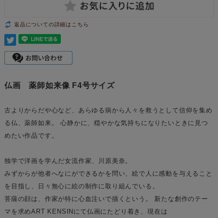
返品についての詳細はこちら
仏画 薬師如来像 F4号サイズ
古よりからだや心など、あらゆる病から人々を救うとして信仰を集め
る仏、薬師如来。 心静かに、穏やかな気持ちになりたいときに見つ
めたい作品です。
独学で洋画を学んだ女流作家、川原美奈。
みずからが他者へなにができるかを問い、絵で人に感動を与えること
を目指し、日々無心に絵の制作に取り組んでいる。
菩薩の顔は、作家が特に心血注いで描くという。 新たな創作のテー
マを求めART KENSINにて仏画にたどり着き、現在は