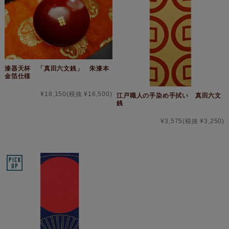
漆器天杯 「真田六文銭」 朱漆本
金箔仕様
¥18,150
(税抜 ¥16,500)
江戸職人の手染め手拭い 真田六文
銭
¥3,575
(税抜 ¥3,250)