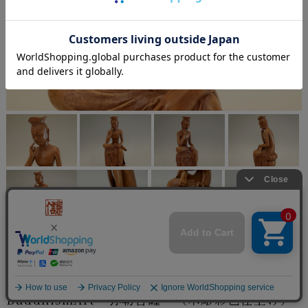
BuddhismArt 弥勒菩薩 （木彫彩色仕上げ）