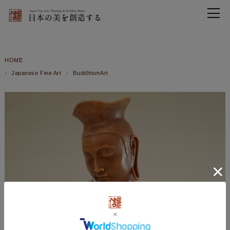
HOME
Japanese Fine Art
BuddhismArt