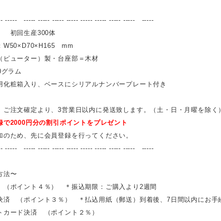
-- ----- ----- ----- ----- ----- ----- ----- ----- ----- -----
 初回生産300体
50×D70×H165 mm
（ピューター）製・台座部＝木材
0グラム
用化粧箱入り、ベースにシリアルナンバープレート付き
 ご注文確定より、3営業日以内に発送致します。（土・日・月曜を除
録で2000円分の割引ポイントをプレゼント
加のため、先に会員登録を行ってください。
-- ----- ----- ----- ----- ----- ----- ----- ----- ----- -----
方法〜
 （ポイント４％） ＊振込期限：ご購入より2週間
決済 （ポイント３％） ＊払込用紙（郵送）到着後、7日間以内にお手
トカード決済 （ポイント２％）