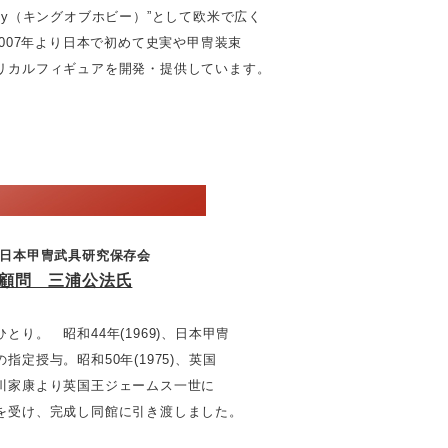
by（キングオブホビー）”として欧米で広く
07年より日本で初めて史実や甲冑装束
ルフィギュアを開発・提供しています。
日本甲冑武具研究保存会
顧問 三浦公法氏
 昭和44年(1969)、日本甲冑
与。昭和50年(1975)、英国
康より英国王ジェームス一世に
け、完成し同館に引き渡しました。