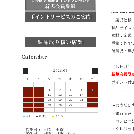
----- ----- ---
［製品仕様］
製品サイズ：W
素材：金属
重量：約47
付属品：専
【お届け】
2026/08
新規会員登
日
月
火
水
木
金
土
ポイント付
1
----- ----- ---
2
3
4
5
6
7
8
9
10
11
12
13
14
15
16
17
18
19
20
21
22
〜お支払い
23
24
25
26
27
28
29
30
31
・銀行振込
■
■
■
今日
定休日
イベント
・コンビニ
・クレジッ
営業日： 火曜～土曜
定休日： 日曜、月曜、祝日