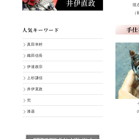
現在は、
（戦国期
人気キーワード
真田幸村
織田信長
伊達政宗
上杉謙信
井伊直政
兜
インテリ
のご鑑賞
漆器
Copy