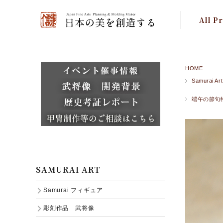
All P
特集 Fe
Samur
HOME
Samurai Art
Japanese
端午の節句
SAMURAI ART
Samurai フィギュア
彫刻作品 武将像