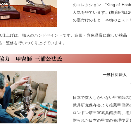
のコレクション ”King of Hob
人気を得ています。(株)謙信は20
の裏付けのもと、本物のヒストリカ
げは、職人のハンドペイントです。造形・彩色品質に厳しい検品
修を行いつくり上げています。
一般社団法人 
日本で数人しかいない甲冑師のひとり。
武具研究保存会より推薦甲冑師の指定授
ロンドン塔王室武具館所蔵、徳川家
贈られた日本の甲冑の修理復元を受