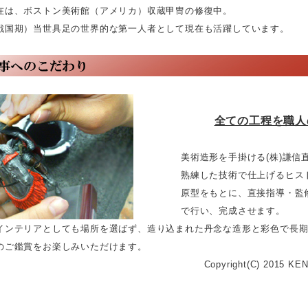
ボストン美術館（アメリカ）収蔵甲冑の修復中。
）当世具足の世界的な第一人者として現在も活躍しています。
全ての工程を職人
美術造形を手掛ける(株)謙信直営
熟練した技術で仕上げるヒストリ
原型をもとに、直接指導・監修し
で行い、完成させます。
アとしても場所を選ばず、造り込まれた丹念な造形と彩色で長
をお楽しみいただけます。
right(C) 2015 KENSIN Co.,