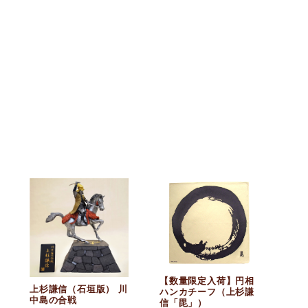
【数量限定入荷】円相
上杉謙信（石垣版） 川
ハンカチーフ（上杉謙
中島の合戦
信「毘」）