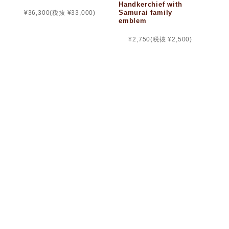
Handkerchief with
Samurai family
¥36,300
(税抜 ¥33,000)
emblem
¥2,750
(税抜 ¥2,500)