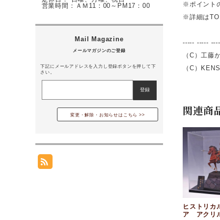
※ポイント
営業時間：ＡＭ11：00～PM17：00
※詳細はT
----- ----- ---
（C）工藤
下記にメールアドレスを入力し登録ボタンを押して下
（C）KEN
さい。
関連商
変更・解除・お知らせはこちら
ヒストリカ
ア アクリ