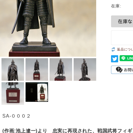
在庫:
返品につ
SA-０００２
 (作画:池上遼一)より 忠実に再現された、戦国武将フィギ