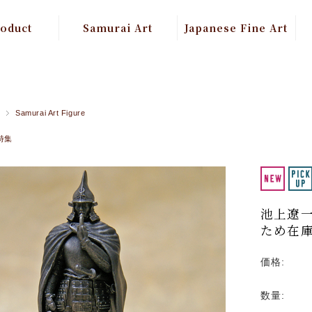
roduct
Samurai Art
Japanese Fine Art
atured
Samurai Figure
平成富嶽三十六景
Mt.Fuji Art
ai Art
武将像 Famous
Samurai Feudal
BuddhismArt
Samurai Art Figure
 Fine Art
Lord Sculptures
特集
Buddhism Painting
甲冑 Armor
建築美術
武将画 Samurai Art
Architectural Art
painting
池上遼一
屏風 Folding Screen
ため在
伝統工芸品
Traditional Craft
価格:
Watch
数量: