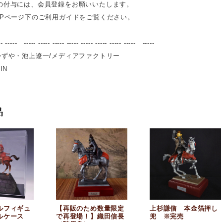
の付与には、会員登録をお願いいたします。
OPページ下のご利用ガイドをご覧ください。
-- ----- ----- ----- ----- ----- ----- ----- ----- ----- -----
かずや・池上遼一/メディアファクトリー
SIN
品
ルフィギュ
【再販のため数量限定
上杉謙信 本金箔押し
ルケース
で再登場！】織田信長
兜 ※完売