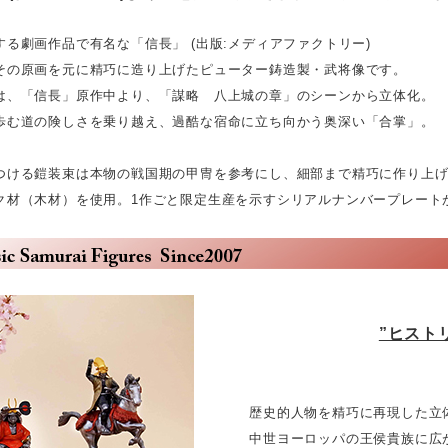
する劇画作品で有名な「信長」 (出版:メディアファクトリー)
その原画を元に精巧に造り上げたピューター鋳造製・武将像です。
は、「信長」原作中より、「謀略 八上城の章」のシーンから立体化。
歩む道の険しさを乗り越え、過酷な宿命に立ち向かう奥深い「合掌」。
つける鎧装束は本物の戦国期の甲冑を参考にし、細部まで精巧に作り上
ク材（木材）を使用。1作ごと限定生産を示すシリアルナンバープレート
”ヒスト
歴史的人物を精巧に再現した立体
中世ヨーロッパの王侯貴族に広がっ