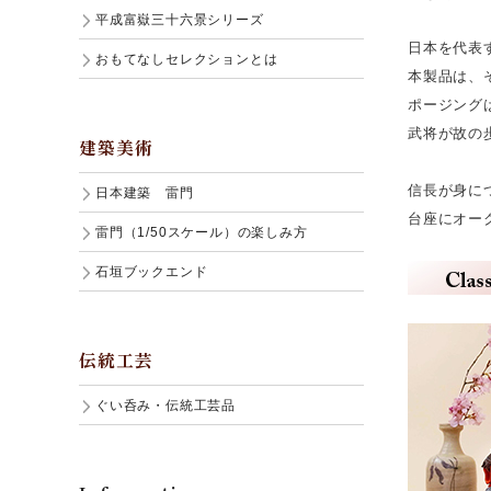
平成富嶽三十六景シリーズ
日本を代表
おもてなしセレクションとは
本製品は、
ポージング
武将が故の
建築美術
信長が身に
日本建築 雷門
台座にオー
雷門（1/50スケール）の楽しみ方
石垣ブックエンド
伝統工芸
ぐい呑み・伝統工芸品