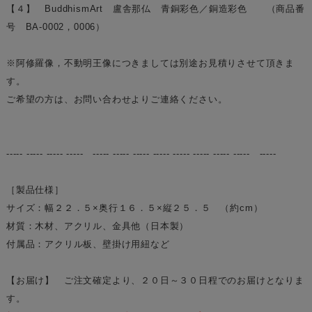
【４】 BuddhismArt 盧舎那仏 青銅彩色／銅造彩色 （商品番
号 BA-0002，0006）
※阿修羅像，不動明王像につきましては別途お見積りさせて頂きま
す。
ご希望の方は、お問い合わせよりご連絡ください。
----- ----- ----- ----- ----- ----- ----- ----- ----- ----- ----- ----- -----
［製品仕様］
サイズ：幅２２．５×奥行１６．５×縦２５．５ （約cm）
材質：木材、アクリル、金具他（日本製）
付属品：アクリル板、壁掛け用紐など
【お届け】 ご注文確定より、２０日～３０日程でのお届けとなりま
す。