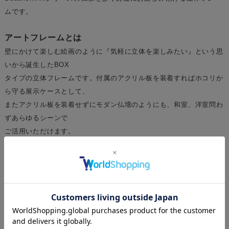
ムです。
アートフレームとは
壁にかけて楽しむ絵画のように『気軽に立体を楽しみたい』という思
いから誕生したBOX
タイプの立体フレームです。付属のアクリル板を装着すればホコリか
ら守る展示ケースとして、
またアクリル板を装着せずにモダン仏壇のようにも、和室、洋室問わ
ずあらゆるシーンで
ご活用いただけます。
木製のフレーム部分は金古美彩色仕上げでとても落ち着いた雰囲気で
す。