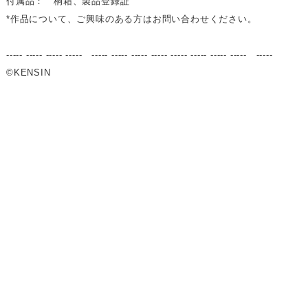
付属品： 桐箱、製品登録証
*作品について、ご興味のある方はお問い合わせください。
----- ----- ----- ----- ----- ----- ----- ----- ----- ----- ----- ----- -----
©KENSIN
〒103-0021 東京都中央区日本橋本石町3-3-8 日本橋優和ビル