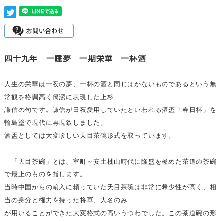
四十九年 一睡夢 一期栄華 一杯酒
人生の栄華は一夜の夢、一杯の酒と同じはかないものであるという無
常観を格調高く簡潔に表現した上杉
謙信の句です。謙信が日夜愛用していたといわれる酒盃「春日杯」を
輪島塗で現代に再現致しました。
酒盃としては大変珍しい天目茶碗形式を取っています。
「天目茶碗」とは、室町～安土桃山時代に隆盛を極めた茶道の茶碗
で最上のものを指します。
当時中国からの輸入に頼っていた天目茶碗は非常に希少性が高く、相
当の身分と権力を持った将軍、大名のみ
が用いることができた大変格式の高いうつわでした。この茶道碗の形