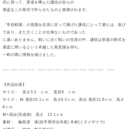
式に習って、茶道を嗜んだ謙信が自らの
酒盃をこの形式で作らせたものと推測されます。
「常在戦場」の意識を生涯に亘って掲げた謙信にとって酒とは、喜び
であり、また欠くことが出来ないものであった
に違いありません。戦いに次ぐ戦いの生涯の中、謙信は茶器の形式を
酒盃に用いるという卓越した美意識を持ち、
一杯の酒に情熱を傾けました。
----- ----- ----- ----- ----- ----- ----- ----- ----- ----- ----- ----- -----
【作品仕様】
サイズ： 高さ3.2 ｃｍ、 直径9 ｃｍ
サイズ： 杯 直径10.1ｃｍ、高さ6.5ｃｍ、高台 直径12.8ｃｍ、高さ
8ｃｍ
杯+高台(完成体) 高さ 13.1ｃｍ
素材： 輪島塗 漆(岩手県浄法寺産) 木材(ミズメザクラ)