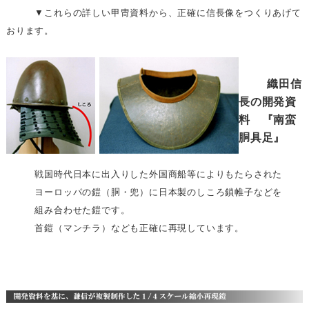
▼これらの詳しい甲冑資料から、正確に信長像をつくりあげて
おります。
織田信
長の開発資
料 『南蛮
胴具足』
戦国時代日本に出入りした外国商船等によりもたらされた
ヨーロッパの鎧（胴・兜）に日本製のしころ鎖帷子などを
組み合わせた鎧です。
首鎧（マンチラ）なども正確に再現しています。