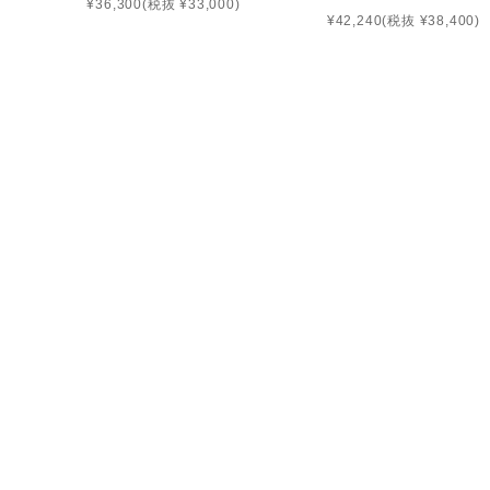
¥36,300
(税抜 ¥33,000)
¥42,240
(税抜 ¥38,400)
〒103-0021 東京都中央区日本橋本石町3-3-8 日本橋優和ビル
営業時間：火～土（祝日を除く）
午前11時～午後5時