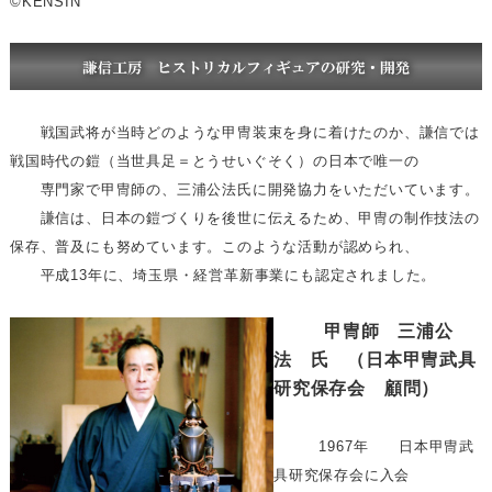
©KENSIN
戦国武将が当時どのような甲冑装束を身に着けたのか、謙信では
戦国時代の鎧（当世具足＝とうせいぐそく）の日本で唯一の
専門家で甲冑師の、三浦公法氏に開発協力をいただいています。
謙信は、日本の鎧づくりを後世に伝えるため、甲冑の制作技法の
保存、普及にも努めています。このような活動が認められ、
平成13年に、埼玉県・経営革新事業にも認定されました。
甲冑師 三浦公
法 氏 （日本甲冑武具
研究保存会 顧問）
1967年 日本甲冑武
具研究保存会に入会