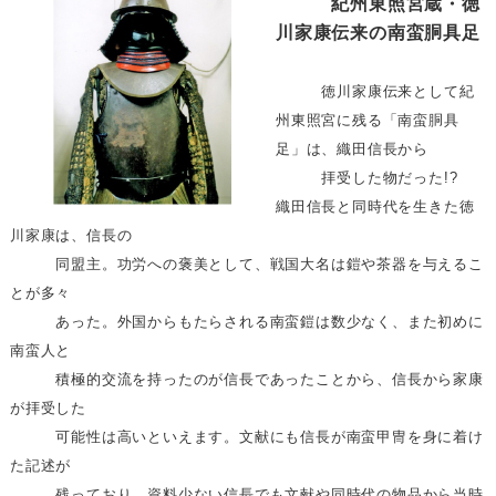
紀州東照宮蔵・徳
川家康伝来の南蛮胴具足
徳川家康伝来として紀
州東照宮に残る「南蛮胴具
足」は、織田信長から
拝受した物だった!?
織田信長と同時代を生きた徳
川家康は、信長の
同盟主。功労への褒美として、戦国大名は鎧や茶器を与えるこ
とが多々
あった。外国からもたらされる南蛮鎧は数少なく、また初めに
南蛮人と
積極的交流を持ったのが信長であったことから、信長から家康
が拝受した
可能性は高いといえます。文献にも信長が南蛮甲冑を身に着け
た記述が
残っており、資料少ない信長でも文献や同時代の物品から当時