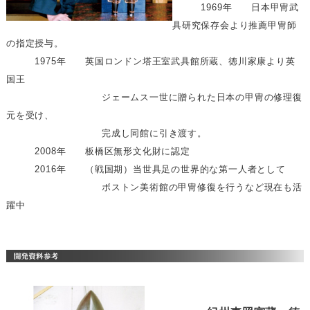
1969年 日本甲冑武
具研究保存会より推薦甲冑師
の指定授与。
1975年 英国ロンドン塔王室武具館所蔵、徳川家康より英
国王
ジェームス一世に贈られた日本の甲冑の修理復
元を受け、
完成し同館に引き渡す。
2008年 板橋区無形文化財に認定
2016年 （戦国期）当世具足の世界的な第一人者として
ボストン美術館の甲冑修復を行うなど現在も活
躍中