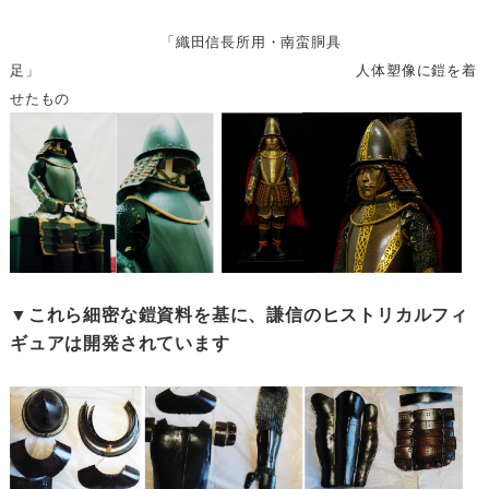
「織田信長所用・南蛮胴具
足」 人体塑像に鎧を着
せたもの
▼これら細密な鎧資料を基に、謙信のヒストリカルフィ
ギュアは開発されています