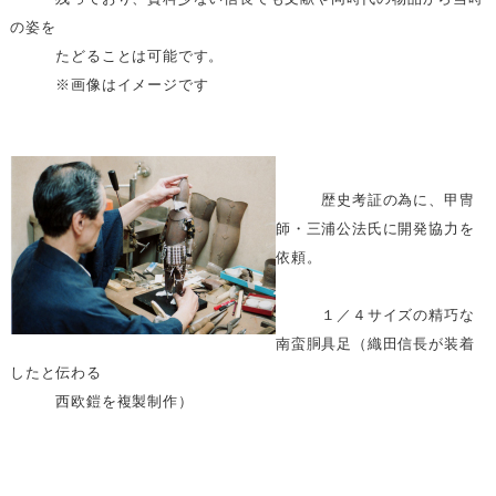
の姿を
たどることは可能です。
※画像はイメージです
歴史考証の為に、甲冑
師・三浦公法氏に開発協力を
依頼。
１／４サイズの精巧な
南蛮胴具足（織田信長が装着
したと伝わる
西欧鎧を複製制作）