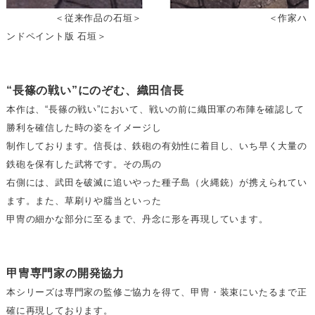
＜従来作品の石垣＞ ＜作家ハ
ンドペイント版 石垣＞
“長篠の戦い”にのぞむ、織田信長
本作は、“長篠の戦い”において、戦いの前に織田軍の布陣を確認して
勝利を確信した時の姿をイメージし
制作しております。信長は、鉄砲の有効性に着目し、いち早く大量の
鉄砲を保有した武将です。その馬の
右側には、武田を破滅に追いやった種子島（火縄銃）が携えられてい
ます。また、草刷りや臑当といった
甲冑の細かな部分に至るまで、丹念に形を再現しています。
甲冑専門家の開発協力
本シリーズは専門家の監修ご協力を得て、甲冑・装束にいたるまで正
確に再現しております。