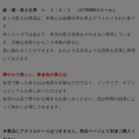
縦・横・高さ比率 ＝ １：１：１ （1/70000スケール）
多くの富士山商品は、本物とは縦横比率を変えデフォルメされた姿で
す。
本シリーズではあえて、本当の富士地形をそのままに再現していま
す。正確な地形だからこそ本物の富士に
直に触れることができます。おおよそ五合目より山頂部を忠実に再現
しております。
華やかで美しい、黄金色の富士山
金箔で飾った富士山は地形が正確なだけでなく、インテリア、オブジ
ェとしてもお楽しみいただけます。
金箔の上品で華やかな輝きをお楽しみください。箔は時間の経過によ
って味わいが増してゆきます。
本製品にアクリルケースはつきません。商品ページより別途ご購入く