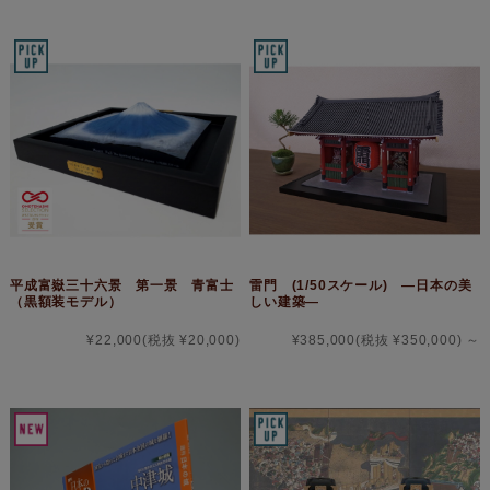
平成富嶽三十六景 第一景 青富士
雷門 (1/50スケール) ―日本の美
（黒額装モデル）
しい建築―
¥22,000
(税抜 ¥20,000)
¥385,000
(税抜 ¥350,000)
～