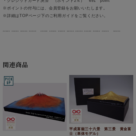
・クレジットカード決済 （ポイント2％） 691 point
※ポイントの付与には、会員登録をお願いいたします。
※詳細はTOPページ下のご利用ガイドをご覧ください。
----- ----- ----- ----- ----- ----- ----- ----- ----- ----- ----- ----- -----
関連商品
平成富嶽三十六景 第三景 黄金富
士（単体モデル）