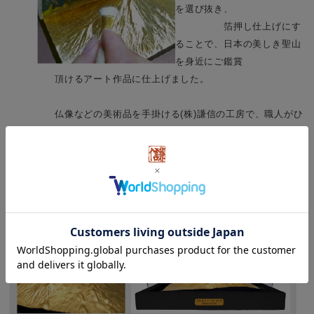
を選び抜き、
箔押し仕上げにす
ることで、日本の美しき聖山
を身近にご鑑賞
頂けるアート作品に仕上げました。
仏像などの美術品を手掛ける(株)謙信の工房で、職人がひ
とつ
丁寧に仕上げており、箔独特の色合いをお楽しみいただけ
ます。
時間の経過によって味わいが増す作品です。