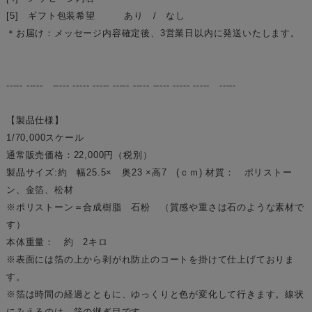
[5] ギフト包装希望 あり / なし
＊お届け：メッセージ内容確定後、3営業日以内に発送いたします。
----- ----- ----- ----- ----- ----- ----- ----- ----- ----- -----
【製品仕様】
1/70,000スケール
通常販売価格：22,000円（税別）
製品サイズ:約 幅25.5× 奥23 ×高7 (ｃｍ) 材質： ポリストー
ン、金箔、松材
※ポリストーン＝合成樹脂 石粉 （質感や重さは石のような素材で
す）
本体重量： 約 2キロ
※表面には箔の上から剥がれ防止のコートを掛けて仕上げておりま
す。
※箔は時間の経過とともに、ゆっくりと色が変化して行きます。線状
にみえるのは、箔の継ぎ目です。